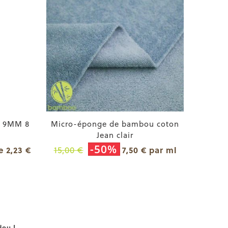
N 9MM 8
Micro-éponge de bambou coton
Jean clair
-50%
15,00 €
e 2,23 €
7,50 € par ml
dou !