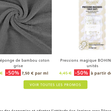
-éponge de bambou coton
Pressions magique BOHI
grise
unités
-50%
-50%
 €
4,45 €
7,50 € par ml
à partir d
VOIR TOUTES LES PROMOS
es des économies et adaptez l'attitude éco-logique avec Tilou