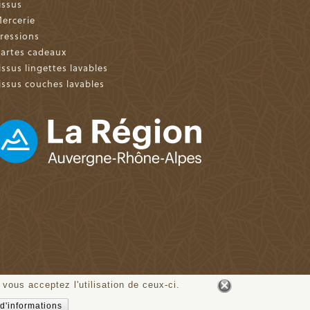
issus
ercerie
ressions
artes cadeaux
issus lingettes lavables
issus couches lavables
 vous acceptez l'utilisation de ceux-ci.
d'informations