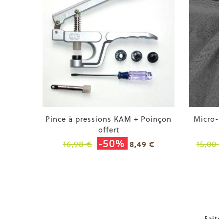
Pince à pressions KAM + Poinçon
Micro
offert
-50%
16,98 €
15,00
8,49 €
Fait