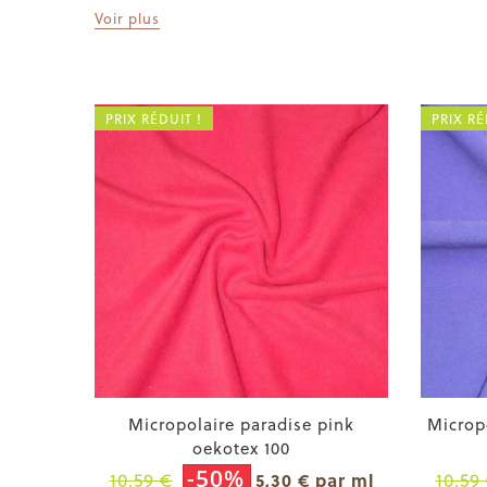
Voir plus
PRIX RÉDUIT !
PRIX RÉ
Micropolaire paradise pink
Microp
oekotex 100
-50%
10,59 €
10,59
5,30 € par ml