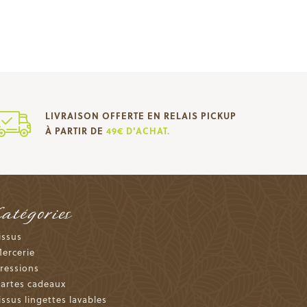
LIVRAISON OFFERTE EN RELAIS PICKUP
À PARTIR DE
49€ D'ACHAT.
Catégories
issus
ercerie
ressions
artes cadeaux
issus lingettes lavables