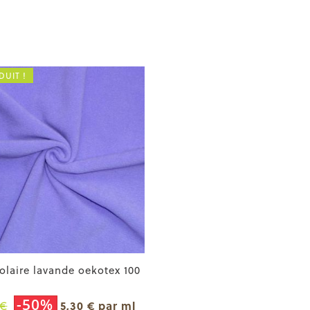
DUIT !
olaire lavande oekotex 100
-50%
 €
5,30 € par ml