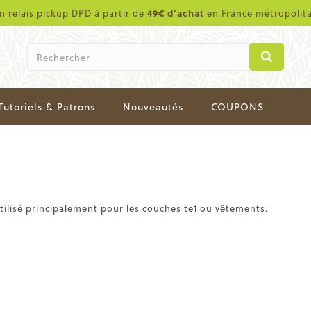
en relais pickup DPD à partir de
49€ d'achat
en France métropolit
Tutoriels & Patrons
Nouveautés
COUPONS
tilisé principalement pour les couches te1 ou vêtements.