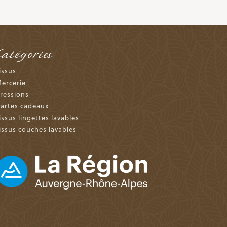
Catégories
issus
ercerie
ressions
artes cadeaux
issus lingettes lavables
issus couches lavables