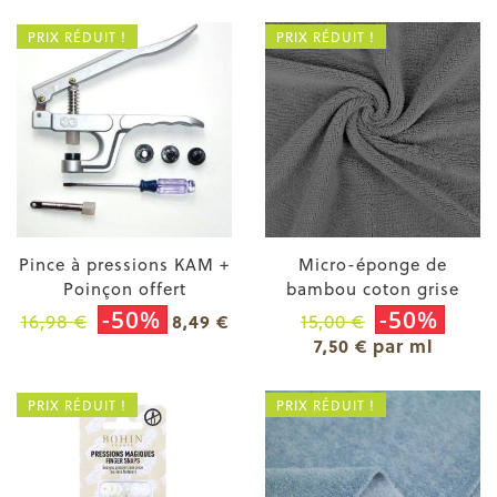
PRIX RÉDUIT !
PRIX RÉDUIT !
Pince à pressions KAM +
Micro-éponge de
Poinçon offert
bambou coton grise
-50%
-50%
16,98 €
15,00 €
8,49 €
7,50 € par ml
PRIX RÉDUIT !
PRIX RÉDUIT !