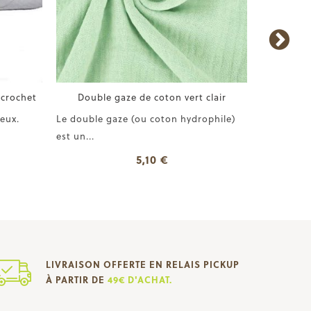
 crochet
Double gaze de coton vert clair
PUL imp
eux.
Le double gaze (ou coton hydrophile)
Tissu pol
est un...
souple
5,10 €
LIVRAISON OFFERTE EN RELAIS PICKUP
À PARTIR DE
49€ D'ACHAT.