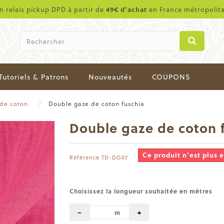
en relais pickup DPD à partir de
49€ d'achat
en France métropolit
Tutoriels & Patrons
Nouveautés
COUPONS
de coton
Double gaze de coton fuschia
Double gaze de coton 
Ce produit n'est plus 
Référence
TD-DG07
Choisissez la longueur souhaitée en mètres
−
+
m