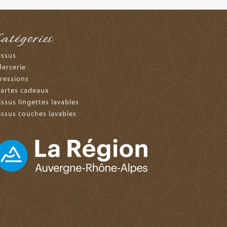
Catégories
issus
ercerie
ressions
artes cadeaux
issus lingettes lavables
issus couches lavables