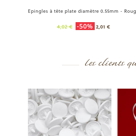
Epingles à tête plate diamètre 0.55mm - Rou
-50%
4,02 €
2,01 €
Les clients q