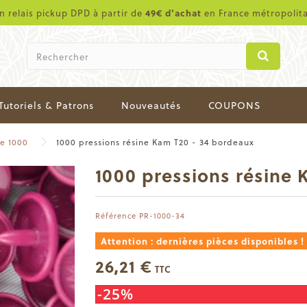
en relais pickup DPD à partir de
49€ d'achat
en France métropolit
Tutoriels & Patrons
Nouveautés
COUPONS
de 1000
1000 pressions résine Kam T20 - 34 bordeaux
1000 pressions résine
Référence
PR-1000-34
Attention : dernières pièces disponibles !
26,21 €
TTC
-25%