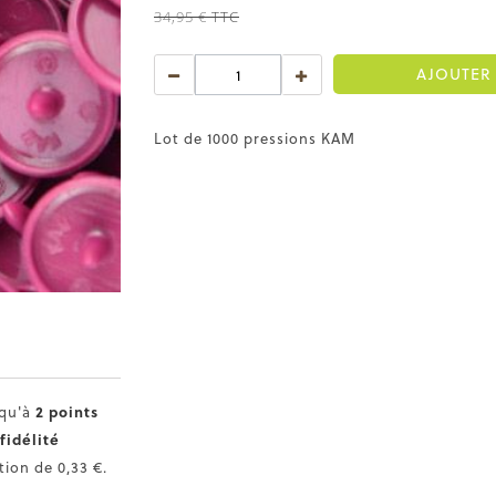
34,95 €
TTC
AJOUTER 
Lot de 1000 pressions KAM
squ'à
2
points
fidélité
ction de
0,33 €
.