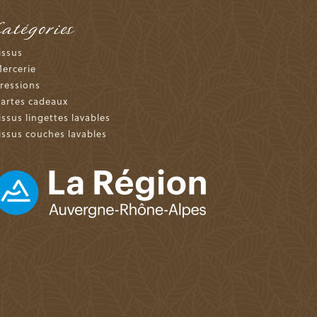
Catégories
issus
ercerie
ressions
artes cadeaux
issus lingettes lavables
issus couches lavables