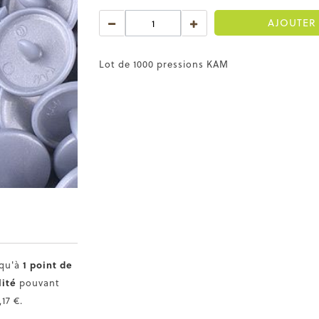
AJOUTER 
Lot de 1000 pressions KAM
squ'à
1
point de
lité
pouvant
,17 €
.