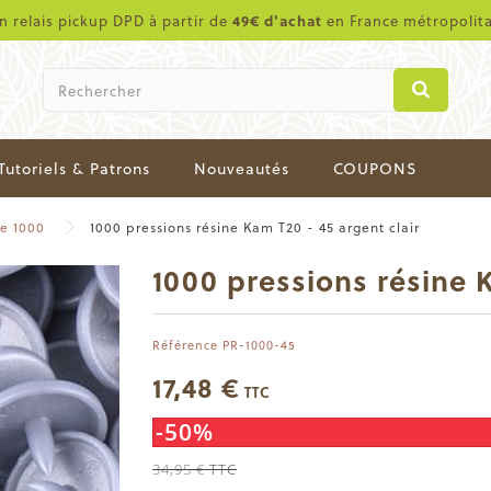
en relais pickup DPD à partir de
49€ d'achat
en France métropolit
Tutoriels & Patrons
Nouveautés
COUPONS
de 1000
1000 pressions résine Kam T20 - 45 argent clair
1000 pressions résine K
Référence
PR-1000-45
17,48 €
TTC
-50%
34,95 €
TTC