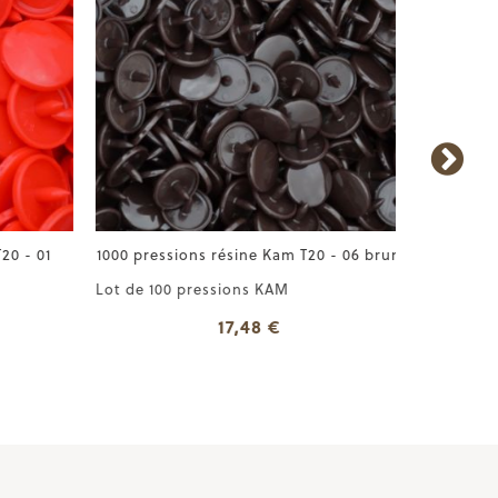
0 - 01
1000 pressions résine Kam T20 - 06 brun
1000 press
Lot de 100 pressions KAM
Lot de 10
17,48 €