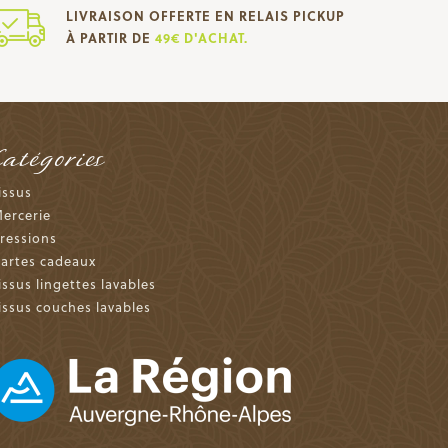
LIVRAISON OFFERTE EN RELAIS PICKUP
À PARTIR DE
49€ D'ACHAT.
Catégories
issus
ercerie
ressions
artes cadeaux
issus lingettes lavables
issus couches lavables