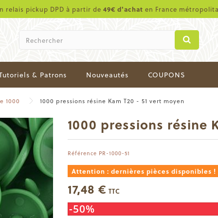
en relais pickup DPD à partir de
49€ d'achat
en France métropolit
Tutoriels & Patrons
Nouveautés
COUPONS
de 1000
1000 pressions résine Kam T20 - 51 vert moyen
1000 pressions résine 
Référence
PR-1000-51
Attention : dernières pièces disponibles !
17,48 €
TTC
-50%