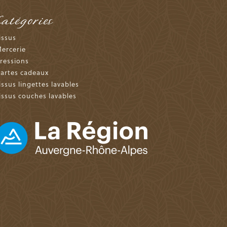
Catégories
issus
ercerie
ressions
artes cadeaux
issus lingettes lavables
issus couches lavables