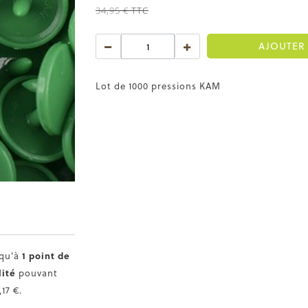
34,95 €
TTC
AJOUTER 
Lot de 1000 pressions KAM
squ'à
1
point de
lité
pouvant
,17 €
.