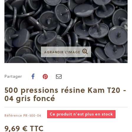
AGRANDIR L'IMAGE
Partager
500 pressions résine Kam T20 -
04 gris foncé
Ce produit n'est plus en stock
Référence
PR-500-04
9,69 €
TTC