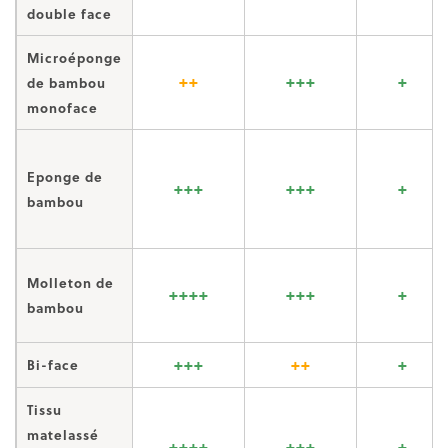
double face
Microéponge
++
+++
+
de bambou
monoface
Eponge de
+++
+++
+
bambou
Molleton de
++++
+++
+
bambou
+++
++
+
Bi-face
Tissu
matelassé
++++
+++
+