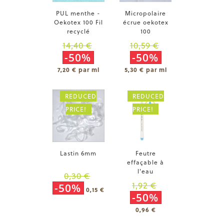
PUL menthe -
Micropolaire
Oekotex 100 Fil
écrue oekotex
recyclé
100
14,40 €
10,59 €
-50%
-50%
7,20 € par ml
5,30 € par ml
REDUCED
REDUCED
PRICE!
PRICE!
Lastin 6mm
Feutre
effaçable à
l'eau
0,30 €
1,92 €
-50%
0,15 €
-50%
0,96 €