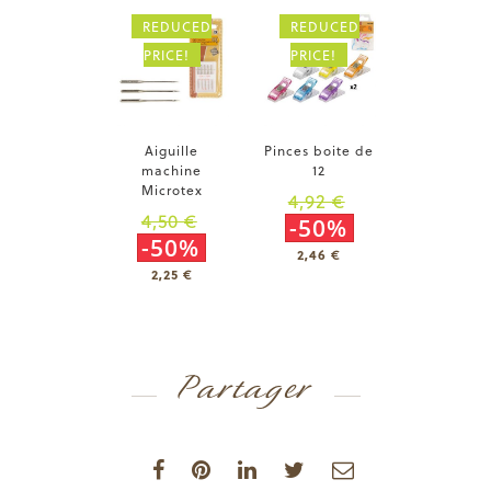
REDUCED
REDUCED
PRICE!
PRICE!
Aiguille
Pinces boite de
machine
12
Microtex
4,92 €
4,50 €
-50%
-50%
2,46 €
2,25 €
Partager