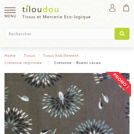
MENU
Tissus et Mercerie Eco-logique
Home
Tissus
Tissus habillement
Cretonne imprimée
Cretonne - Roami cacao
PROMO !