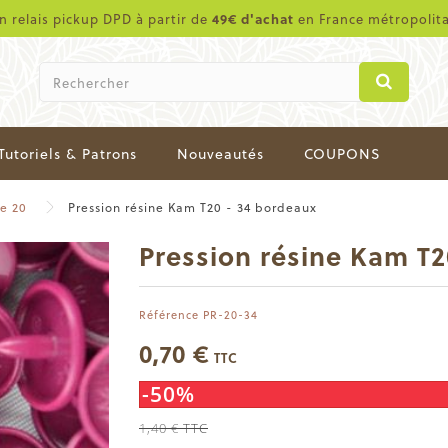
en relais pickup DPD à partir de
49€ d'achat
en France métropolit
Tutoriels & Patrons
Nouveautés
COUPONS
de 20
Pression résine Kam T20 - 34 bordeaux
Pression résine Kam T
Référence
PR-20-34
0,70 €
TTC
-50%
1,40 €
TTC