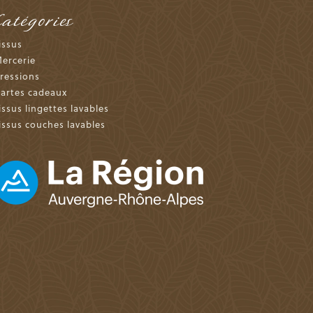
Catégories
issus
ercerie
ressions
artes cadeaux
issus lingettes lavables
issus couches lavables