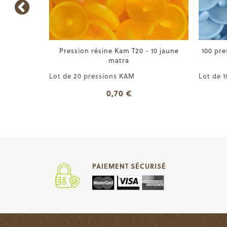
usse
Pression résine Kam T20 - 10 jaune
100 pre
matra
oton
Lot de 20 pressions KAM
Lot de 1
0,70 €
PAIEMENT SÉCURISÉ