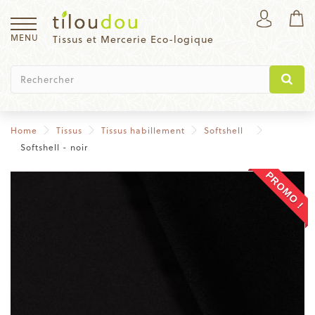
MENU
Tissus et Mercerie Eco-logique
Home
Tissus
Tissus habillement
Softshell
Softshell - noir
PROMO !