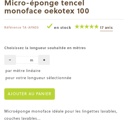
Micro-éponge tencel
monoface oekotex 100
en stock
17 avis
Référence
TA-AFN03
Choisissez la longueur souhaitée en mètres
−
+
m
par mètre linéaire
pour votre longueur sélectionnée
AJOUTER AU PANIER
Microéponge monoface idéale pour les lingettes lavables,
couches lavables...