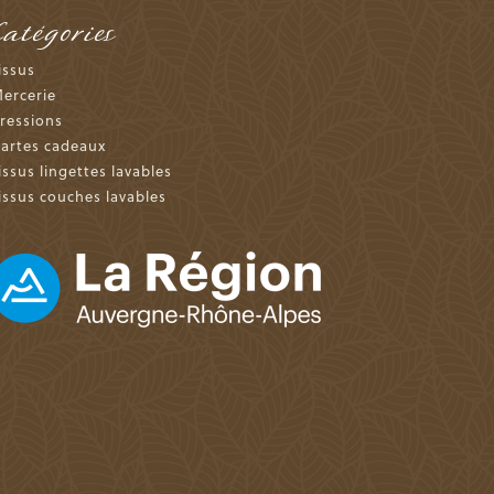
Catégories
issus
ercerie
ressions
artes cadeaux
issus lingettes lavables
issus couches lavables