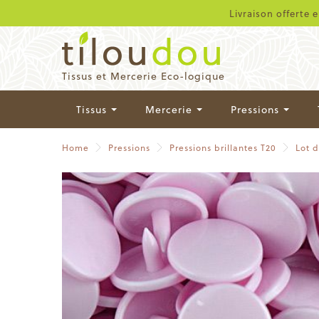
Livraison offerte 
Tissus et Mercerie Eco-logique
Tissus
Mercerie
Pressions
Home
Pressions
Pressions brillantes T20
Lot d