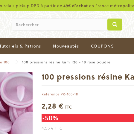
en relais pickup DPD à partir de
49€ d'achat
en France métropolit
Tutoriels & Patrons
Nouveautés
COUPONS
e 100
100 pressions résine Kam T20 - 18 rose poudre
100 pressions résine K
Référence
PR-100-18
2,28 €
TTC
-50%
4,55 €
TTC