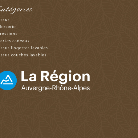
Catégories
issus
ercerie
ressions
artes cadeaux
issus lingettes lavables
issus couches lavables