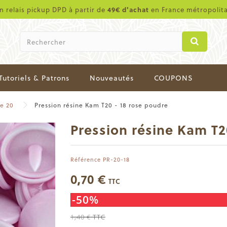
en relais pickup DPD à partir de
49€ d'achat
en France métropolit
Tutoriels & Patrons
Nouveautés
COUPONS
de 20
Pression résine Kam T20 - 18 rose poudre
Pression résine Kam T2
Référence
PR-20-18
0,70 €
TTC
-50%
1,40 €
TTC