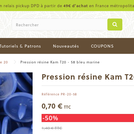
en relais pickup DPD à partir de
49€ d'achat
en France métropolit
Tutoriels & Patrons
Nouveautés
COUPONS
de 20
Pression résine Kam T20 - 58 bleu marine
Pression résine Kam T2
Référence
PR-20-58
0,70 €
TTC
-50%
1,40 €
TTC