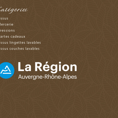
Catégories
issus
ercerie
ressions
artes cadeaux
issus lingettes lavables
issus couches lavables