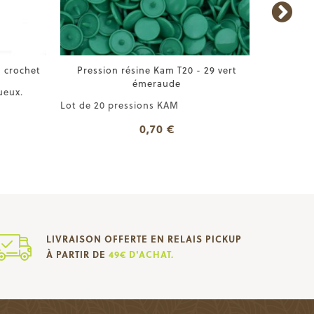
 crochet
Pression résine Kam T20 - 29 vert
Pression r
émeraude
eux.
Lot de 20
Lot de 20 pressions KAM
0,70 €
LIVRAISON OFFERTE EN RELAIS PICKUP
À PARTIR DE
49€ D'ACHAT.